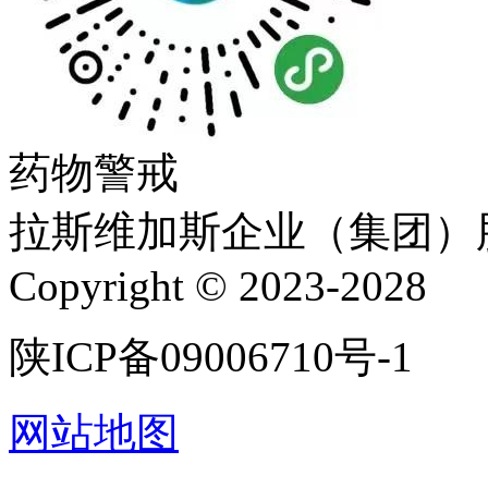
药物警戒
拉斯维加斯企业（集团）
Copyright © 2023-2028
陕ICP备09006710号-1
网站地图