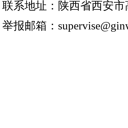
联系地址：陕西省西安市高
举报邮箱：supervise@ginw