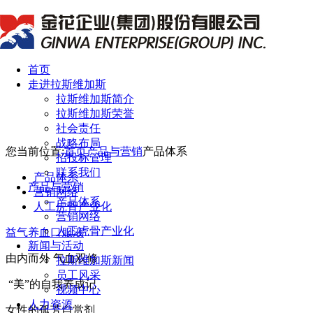
首页
走进拉斯维加斯
拉斯维加斯简介
拉斯维加斯荣誉
社会责任
战略布局
您当前位置:
首页
产品与营销
产品体系
招投标管理
联系我们
产品体系
产品与营销
营销网络
产品体系
人工虎骨产业化
营销网络
人工虎骨产业化
益气养血口服液
新闻与活动
由内而外 气血双修
拉斯维加斯新闻
员工风采
“美”的自我养成记
视频中心
人力资源
女性的孤芳自赏剂